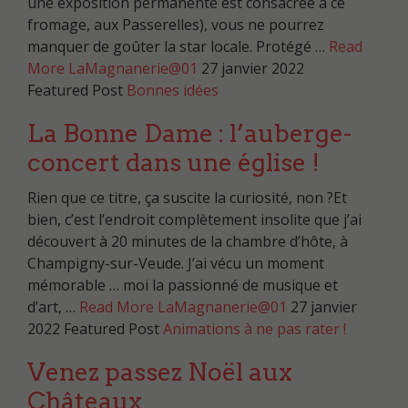
une exposition permanente est consacrée à ce
fromage, aux Passerelles), vous ne pourrez
manquer de goûter la star locale. Protégé …
Read
More
LaMagnanerie@01
27 janvier 2022
Featured Post
Bonnes idées
La Bonne Dame : l’auberge-
concert dans une église !
Rien que ce titre, ça suscite la curiosité, non ?Et
bien, c’est l’endroit complètement insolite que j’ai
découvert à 20 minutes de la chambre d’hôte, à
Champigny-sur-Veude. J’ai vécu un moment
mémorable … moi la passionné de musique et
d’art, …
Read More
LaMagnanerie@01
27 janvier
2022
Featured Post
Animations à ne pas rater !
Venez passez Noël aux
Châteaux